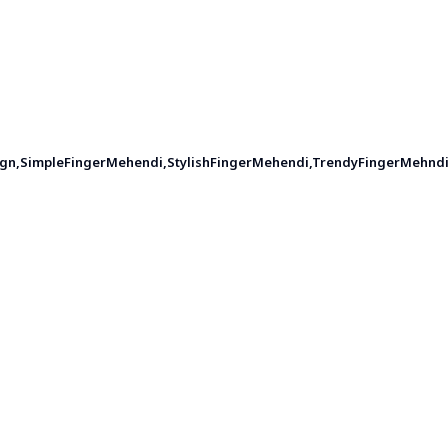
ign
,
SimpleFingerMehendi
,
StylishFingerMehendi
,
TrendyFingerMehnd