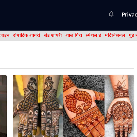
Privac
िज़ाइन
रोमांटिक शायरी
सेड शायरी
शाल गिरा
स्पेशल डे
मोटीवेसनल
गुड 