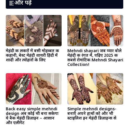
और पढ़ें
मेहंदी की लकीरों में बसी मोहब्बत की
Mehndi shayari जब प्यार बोले
कहानी, बेस्ट मेहंदी शायरी हिंदी में
मेहंदी की रंगत में, पढ़िए 2025 की
शादी और त्योहारों के लिए
सबसे रोमांटिक Mehndi Shayari
Collection! ​
Back easy simple mehndi
Simple mehndi designs-
design अब कोई भी बना सकेगा
बनाएँ अपने हाथों को और भी
ये बैक मेहंदी डिज़ाइन – आसान
स्टाइलिश इन मेहंदी डिज़ाइन्स से
और एलीगेंट