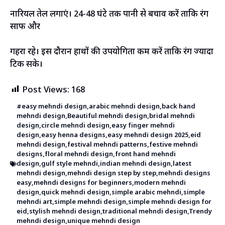
नारियल तेल लगाएं। 24-48 घंटे तक पानी से बचाव करें ताकि रंग
साफ और
गहरा रहे। इस दौरान हाथों की उपयोगिता कम करें ताकि रंग ज्यादा
टिक सके।
Post Views:
168
#easy mehndi design
,
arabic mehndi design
,
back hand
mehndi design
,
Beautiful mehndi design
,
bridal mehndi
design
,
circle mehndi design
,
easy finger mehndi
design
,
easy henna designs
,
easy mehndi design 2025
,
eid
mehndi design
,
festival mehndi patterns
,
festive mehndi
designs
,
floral mehndi design
,
front hand mehndi
design
,
gulf style mehndi
,
indian mehndi design
,
latest
mehndi design
,
mehndi design step by step
,
mehndi designs
easy
,
mehndi designs for beginners
,
modern mehndi
design
,
quick mehndi design
,
simple arabic mehndi
,
simple
mehndi art
,
simple mehndi design
,
simple mehndi design for
eid
,
stylish mehndi design
,
traditional mehndi design
,
Trendy
mehndi design
,
unique mehndi design