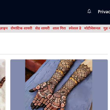
Privac
िज़ाइन
रोमांटिक शायरी
सेड शायरी
शाल गिरा
स्पेशल डे
मोटीवेसनल
गुड 