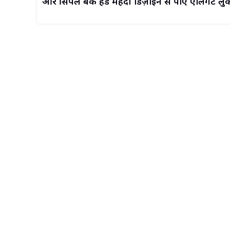
और सिंपल बैक हैंड मेहंदी डिज़ाइन से पाएँ एलिगेंट लु