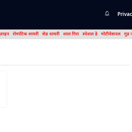
Privac
िज़ाइन
रोमांटिक शायरी
सेड शायरी
शाल गिरा
स्पेशल डे
मोटीवेसनल
गुड 