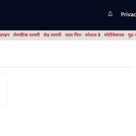
Privac
िज़ाइन
रोमांटिक शायरी
सेड शायरी
शाल गिरा
स्पेशल डे
मोटीवेसनल
गुड 