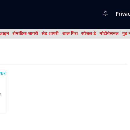
Privac
िज़ाइन
रोमांटिक शायरी
सेड शायरी
शाल गिरा
स्पेशल डे
मोटीवेसनल
गुड 
स