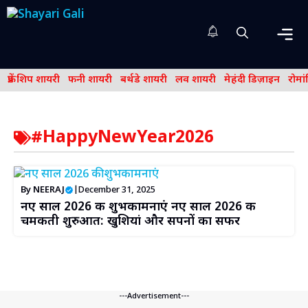
Skip
to
content
Me
फ्रेंड शिप शायरी
फनी शायरी
बर्थडे शायरी
लव शायरी
मेहंदी डिज़ाइन
रोमा
#HappyNewYear2026
By
NEERAJ
|
December 31, 2025
नए साल 2026 की शुभकामनाएं नए साल 2026 की
चमकती शुरुआत: खुशियां और सपनों का सफर
---Advertisement---