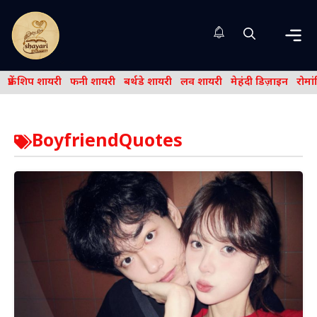
Skip
to
content
Me
फ्रेंड शिप शायरी
फनी शायरी
बर्थडे शायरी
लव शायरी
मेहंदी डिज़ाइन
रोमा
BoyfriendQuotes