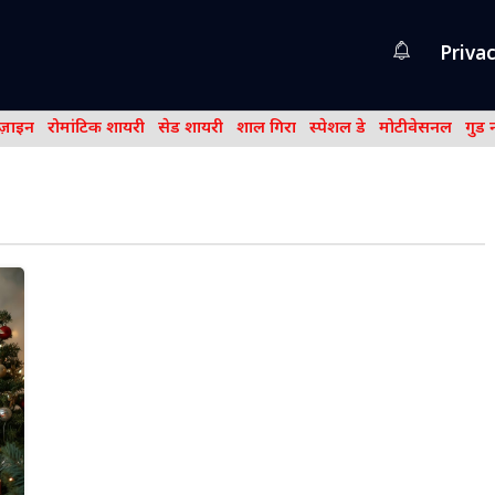
Privac
िज़ाइन
रोमांटिक शायरी
सेड शायरी
शाल गिरा
स्पेशल डे
मोटीवेसनल
गुड 