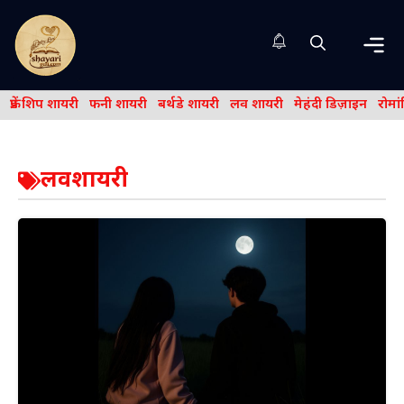
Skip
to
content
Me
फ्रेंड शिप शायरी
फनी शायरी
बर्थडे शायरी
लव शायरी
मेहंदी डिज़ाइन
रोमा
लवशायरी