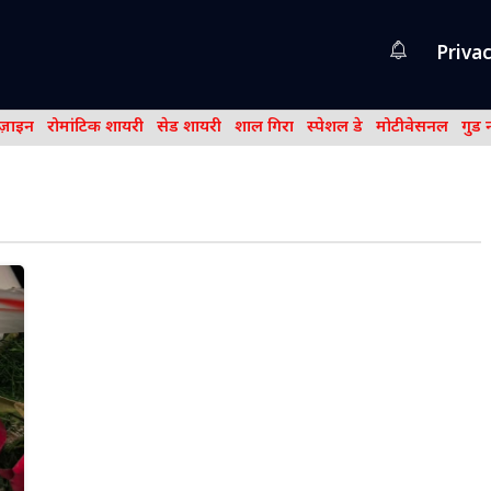
Privac
िज़ाइन
रोमांटिक शायरी
सेड शायरी
शाल गिरा
स्पेशल डे
मोटीवेसनल
गुड 