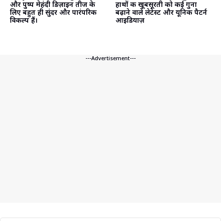
और पुष्प मेहंदी डिज़ाइन तीज के
हाथों की खूबसूरती को कई गुना
लिए बहुत ही सुंदर और पारंपरिक
बढ़ाने वाले लेटेस्ट और यूनिक पैटर्न
विकल्प हैं।
आइडियाज़
---Advertisement---